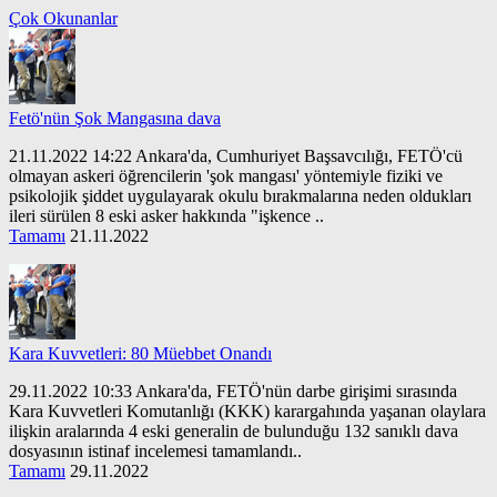
Çok Okunanlar
Fetö'nün Şok Mangasına dava
21.11.2022 14:22 Ankara'da, Cumhuriyet Başsavcılığı, FETÖ'cü
olmayan askeri öğrencilerin 'şok mangası' yöntemiyle fiziki ve
psikolojik şiddet uygulayarak okulu bırakmalarına neden oldukları
ileri sürülen 8 eski asker hakkında "işkence ..
Tamamı
21.11.2022
Kara Kuvvetleri: 80 Müebbet Onandı
29.11.2022 10:33 Ankara'da, FETÖ'nün darbe girişimi sırasında
Kara Kuvvetleri Komutanlığı (KKK) karargahında yaşanan olaylara
ilişkin aralarında 4 eski generalin de bulunduğu 132 sanıklı dava
dosyasının istinaf incelemesi tamamlandı..
Tamamı
29.11.2022