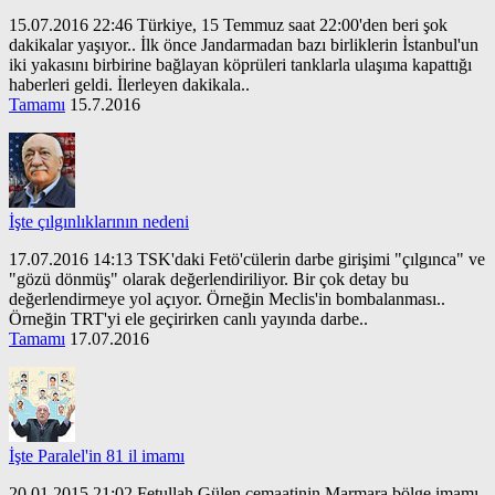
15.07.2016 22:46 Türkiye, 15 Temmuz saat 22:00'den beri şok
dakikalar yaşıyor.. İlk önce Jandarmadan bazı birliklerin İstanbul'un
iki yakasını birbirine bağlayan köprüleri tanklarla ulaşıma kapattığı
haberleri geldi. İlerleyen dakikala..
Tamamı
15.7.2016
İşte çılgınlıklarının nedeni
17.07.2016 14:13 TSK'daki Fetö'cülerin darbe girişimi "çılgınca" ve
"gözü dönmüş" olarak değerlendiriliyor. Bir çok detay bu
değerlendirmeye yol açıyor. Örneğin Meclis'in bombalanması..
Örneğin TRT'yi ele geçirirken canlı yayında darbe..
Tamamı
17.07.2016
İşte Paralel'in 81 il imamı
20.01.2015 21:02 Fetullah Gülen cemaatinin Marmara bölge imamı