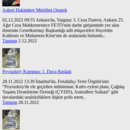
Askeri Hakimlere Müebbet Onandı
02.12.2022 09:55 Ankara'da, Yargıtay 3. Ceza Dairesi, Ankara 25.
Ağır Ceza Mahkemesince FETÖ'nün darbe girişiminde yer alan
dönemin Genelkurmay Başkanlığı adli müşavirleri Hayrettin
Kaldırım ve Muharrem Köse'nin de aralarında bulundu..
Tamamı
2.12.2022
Poyrazköy Kumpası: 1. Dava Başladı
28.11.2022 13:39 İstanbul'da, Fetullahçı Terör Örgütü'nün
"Poyrazköy'de ele geçirilen mühimmat, Kafes eylem planı, Çağdaş
Yaşamı Destekleme Derneği (ÇYDD), Amirallere Suikast" gibi
davalardaki usulsüzlüklere ilişkin polis mem..
Tamamı
28.11.2022