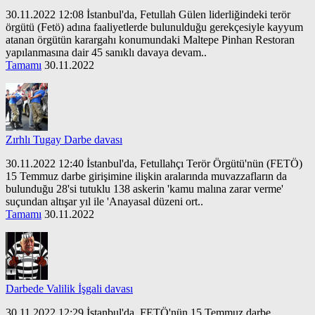
30.11.2022 12:08 İstanbul'da, Fetullah Gülen liderliğindeki terör
örgütü (Fetö) adına faaliyetlerde bulunulduğu gerekçesiyle kayyum
atanan örgütün karargahı konumundaki Maltepe Pinhan Restoran
yapılanmasına dair 45 sanıklı davaya devam..
Tamamı
30.11.2022
Zırhlı Tugay Darbe davası
30.11.2022 12:40 İstanbul'da, Fetullahçı Terör Örgütü'nün (FETÖ)
15 Temmuz darbe girişimine ilişkin aralarında muvazzafların da
bulunduğu 28'si tutuklu 138 askerin 'kamu malına zarar verme'
suçundan altışar yıl ile 'Anayasal düzeni ort..
Tamamı
30.11.2022
Darbede Valilik İşgali davası
30.11.2022 12:29 İstanbul'da, FETÖ'nün 15 Temmuz darbe