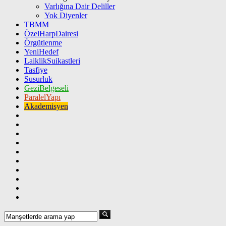
Varlığına Dair Deliller
Yok Diyenler
TBMM
ÖzelHarpDairesi
Örgütlenme
YeniHedef
LaiklikSuikastleri
Tasfiye
Susurluk
GeziBelgeseli
ParalelYapı
Akademisyen