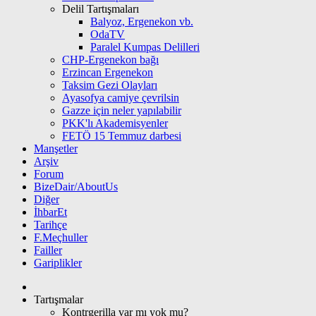
Delil Tartışmaları
Balyoz, Ergenekon vb.
OdaTV
Paralel Kumpas Delilleri
CHP-Ergenekon bağı
Erzincan Ergenekon
Taksim Gezi Olayları
Ayasofya camiye çevrilsin
Gazze için neler yapılabilir
PKK'lı Akademisyenler
FETÖ 15 Temmuz darbesi
Manşetler
Arşiv
Forum
BizeDair/AboutUs
Diğer
İhbarEt
Tarihçe
F.Meçhuller
Failler
Gariplikler
Tartışmalar
Kontrgerilla var mı yok mu?