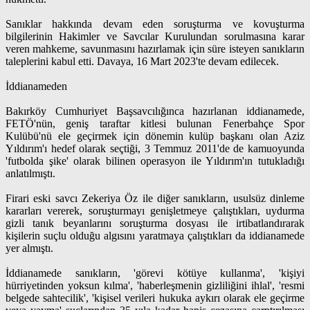
Sanıklar hakkında devam eden soruşturma ve kovuşturma
bilgilerinin Hakimler ve Savcılar Kurulundan sorulmasına karar
veren mahkeme, savunmasını hazırlamak için süre isteyen sanıkların
taleplerini kabul etti. Davaya, 16 Mart 2023'te devam edilecek.
İddianameden
Bakırköy Cumhuriyet Başsavcılığınca hazırlanan iddianamede,
FETÖ'nün, geniş taraftar kitlesi bulunan Fenerbahçe Spor
Kulübü'nü ele geçirmek için dönemin kulüp başkanı olan Aziz
Yıldırım'ı hedef olarak seçtiği, 3 Temmuz 2011'de de kamuoyunda
'futbolda şike' olarak bilinen operasyon ile Yıldırım'ın tutukladığı
anlatılmıştı.
Firari eski savcı Zekeriya Öz ile diğer sanıkların, usulsüz dinleme
kararları vererek, soruşturmayı genişletmeye çalıştıkları, uydurma
gizli tanık beyanlarını soruşturma dosyası ile irtibatlandırarak
kişilerin suçlu olduğu algısını yaratmaya çalıştıkları da iddianamede
yer almıştı.
İddianamede sanıkların, 'görevi kötüye kullanma', 'kişiyi
hürriyetinden yoksun kılma', 'haberleşmenin gizliliğini ihlal', 'resmi
belgede sahtecilik', 'kişisel verileri hukuka aykırı olarak ele geçirme