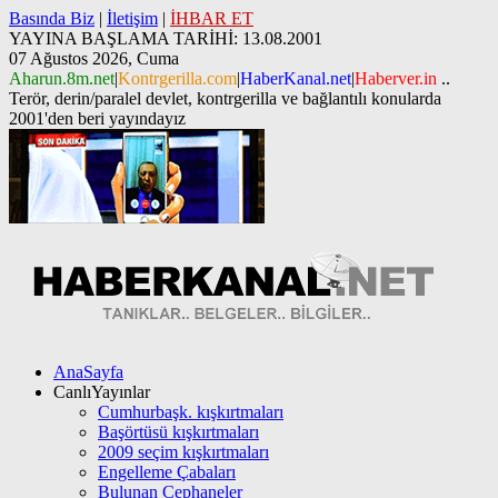
Basında Biz
|
İletişim
|
İHBAR ET
YAYINA BAŞLAMA TARİHİ: 13.08.2001
07 Ağustos 2026, Cuma
Aharun.8m.net
|
Kontrgerilla.com
|
HaberKanal.net
|
Haberver.in
..
Terör, derin/paralel devlet, kontrgerilla ve bağlantılı konularda
2001'den beri yayındayız
AnaSayfa
CanlıYayınlar
Cumhurbaşk. kışkırtmaları
Başörtüsü kışkırtmaları
2009 seçim kışkırtmaları
Engelleme Çabaları
Bulunan Cephaneler