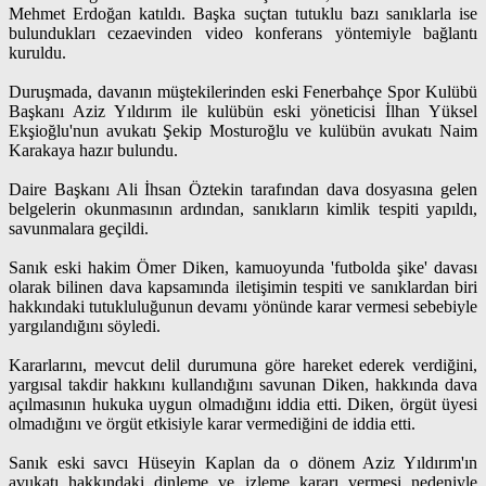
Mehmet Erdoğan katıldı. Başka suçtan tutuklu bazı sanıklarla ise
bulundukları cezaevinden video konferans yöntemiyle bağlantı
kuruldu.
Duruşmada, davanın müştekilerinden eski Fenerbahçe Spor Kulübü
Başkanı Aziz Yıldırım ile kulübün eski yöneticisi İlhan Yüksel
Ekşioğlu'nun avukatı Şekip Mosturoğlu ve kulübün avukatı Naim
Karakaya hazır bulundu.
Daire Başkanı Ali İhsan Öztekin tarafından dava dosyasına gelen
belgelerin okunmasının ardından, sanıkların kimlik tespiti yapıldı,
savunmalara geçildi.
Sanık eski hakim Ömer Diken, kamuoyunda 'futbolda şike' davası
olarak bilinen dava kapsamında iletişimin tespiti ve sanıklardan biri
hakkındaki tutukluluğunun devamı yönünde karar vermesi sebebiyle
yargılandığını söyledi.
Kararlarını, mevcut delil durumuna göre hareket ederek verdiğini,
yargısal takdir hakkını kullandığını savunan Diken, hakkında dava
açılmasının hukuka uygun olmadığını iddia etti. Diken, örgüt üyesi
olmadığını ve örgüt etkisiyle karar vermediğini de iddia etti.
Sanık eski savcı Hüseyin Kaplan da o dönem Aziz Yıldırım'ın
avukatı hakkındaki dinleme ve izleme kararı vermesi nedeniyle