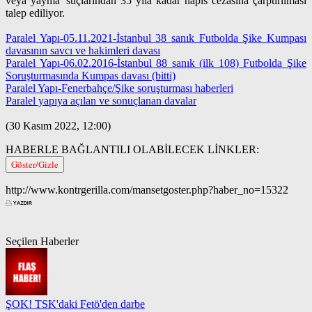
veya yayma' suçlarından 35 yıla kadar hapis cezasına çarptırılması
talep ediliyor.
Paralel Yapı-05.11.2021-İstanbul 38 sanık Futbolda Şike Kumpası
davasının savcı ve hakimleri davası
Paralel Yapı-06.02.2016-İstanbul 88 sanık (ilk 108) Futbolda Şike
Soruşturmasında Kumpas davası (bitti)
Paralel Yapı-Fenerbahçe/Şike soruşturması haberleri
Paralel yapıya açılan ve sonuçlanan davalar
(30 Kasım 2022, 12:00)
HABERLE BAĞLANTILI OLABİLECEK LİNKLER:
Göster/Gizle
http://www.kontrgerilla.com/mansetgoster.php?haber_no=15322
Seçilen Haberler
ŞOK! TSK'daki Fetö'den darbe