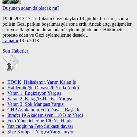
Düşünen adam da olacak mı?
19.06.2013 17:17 Taksim Gezi olayları 19 günlük bir süreç sonra
polisin Gezi parkını boşaltmasıyla sona erdi. Ancak artçı gelişmeler
sürüyor. İki gündür 'duran adam' eylemi gündemde. Hükümeti
protesto eden ve Gezi eylemcilerine destek ..
Tamamı
19.6.2013
Son Haberler
EDOK, Halisdemir, Yarım Kalan İş
Hablemitoğlu Davası 20 Yılda Açıldı
Varan 1: Engizisyon Yargısı
Varan 2: Karagöz-Hacivat Yargısı
Varan 3: Şok Mangası Yargısı
CHP Avukatının Fetö Davası Başladı
İtirafçı 19 Akademisyen 110 İsim Verdi
Fetö Yöneticilerine 100 Yıl Hapis
Yazıcıoğlu'na Fetö Suikasti davası
Şike Kumpası Yargısı Yargılanıyor